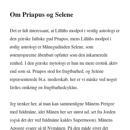
Om Priapus og Selene
Det er lidt interessant, at Lilliths modpol i vestlig astrologi er
den græske falliske gud Priapos, mens Lilliths modpol i
østlig astrologi er Månegudinden Selene, som
østeuropæerne åbenbart opfatter som den inkarnerede
renhed. I den græske mytologi er hun nu mere erotisk aktiv
end som så. Priapos stod for frugtbarhed, og Selene
repræsenterede bl.a. moderskab, her er vi måske ved noget
fælles omkring en frugtbarhedcyklus.
Jeg tænker her, at man kan sammenligne Månens Perigee
med fuldmåne, idet Månen her ser størst ud, set fra Jorden
(også det der ved fuldmåne kaldes Supermoon). Månens
Apogee svarer så til Nymånen. På den måde giver det