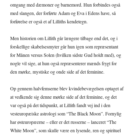
omgang med dæmoner og barnemord. Hun forbindes også
med slangen, der forførte Adam og Eva i Edens have, så
forførelse er også et af Lilliths kendetegn.
Men historien om Lillith går længere tilbage end det, og i
forskellige skabelsesmyter går hun igen som repræsentant
for Månen versus Solen (hvilken sidste Gud holdt med), og
nogle vil sige, at hun også repræsenterer mænds frygt for
den mørke, mystiske og onde side af det feminine.
Op gennem halvfemserne blev kvindebevægelsen optaget af
at vedkende sig denne mørke side af det feminine, og det
var også på det tidspunkt, at Lillith fandt vej ind i den
vesteuropæiske astrologi som “The Black Moon”. Fornylig
har østeuropæerne – eller er det russerne – lanceret “The
White Moon”, som skulle være en lysende, ren og spirituel