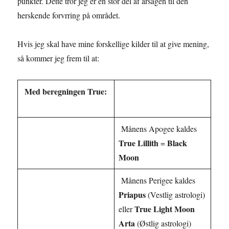
punkter. Dette tror jeg er en stor del af årsagen til den
herskende forvrring på området.
Hvis jeg skal have mine forskellige kilder til at give mening,
så kommer jeg frem til at:
Med beregningen True:
Månens Apogee kaldes
True Lillith
Black
=
Moon
Månens Perigee kaldes
Priapus
(Vestlig astrologi)
True Light Moon
eller
Arta
(Østlig astrologi)