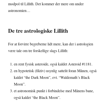
modpol til Lillith. Det kommer der mere om under
astronomien…
De tre astrologiske Lillith
For at forvirre begreberne lidt mere, kan der i astrologien
være tale om tre forskellige slags Lillith:
en rent fysisk asteroide, også kaldet Asteroid #1181.
en hypotetisk (fiktiv) usynlig sattelit foran Månen, også
kaldet “the Dark Moon”, evt. “Waldemath´s Black
Moon”.
et astronomisk punkt i forbindelse med Månens bane,
også kaldet “the Black Moon”.