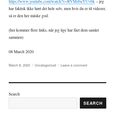
https://www.youtube.com/watch?v=RVMzbuYUvbk
– jeg
har faktisk ikke hørt det hele selv, men hvis du er til videoer,
så er den her måske god.
(her kommer flere links, når jeg lige har fået dem samlet
sammen)
08 March 2020
Posted
Categories
on
March 8, 2020
Uncategorized
Leave a comment
on
Lillith
Search
SEARCH